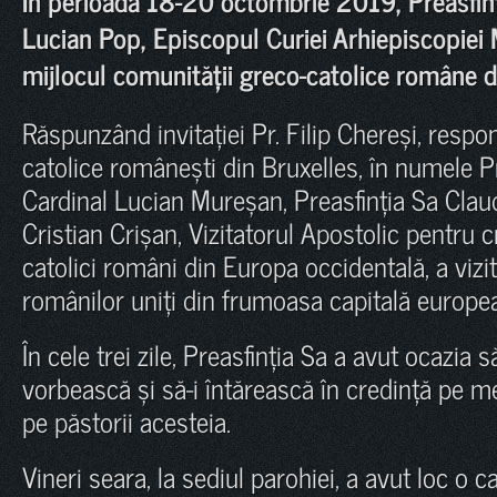
Lucian Pop, Episcopul Curiei Arhiepiscopiei M
mijlocul comunității greco-catolice române di
Răspunzând invitației Pr. Filip Chereși, respo
catolice românești din Bruxelles, în numele Pr
Cardinal Lucian Mureșan, Preasfinția Sa Claudi
Cristian Crișan, Vizitatorul Apostolic pentru c
catolici români din Europa occidentală, a viz
românilor uniți din frumoasa capitală europe
În cele trei zile, Preasfinția Sa a avut ocazia s
vorbească și să-i întărească în credință pe m
pe păstorii acesteia.
Vineri seara, la sediul parohiei, a avut loc o