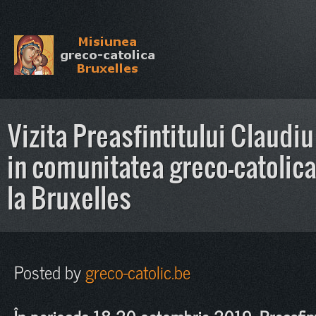
Vizita Preasfintitului Claudi
in comunitatea greco-catolic
la Bruxelles
Posted by
greco-catolic.be
În perioada 18-20 octombrie 2019, Preasfin