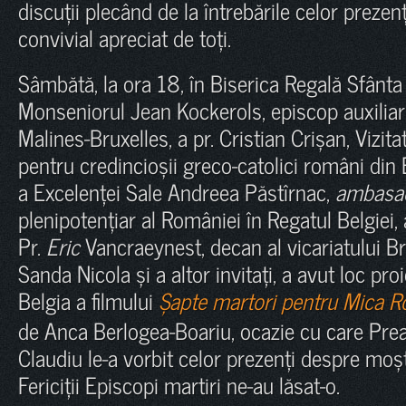
discuții plecând de la întrebările celor preze
convivial apreciat de toți.
Sâmbătă, la ora 18, în Biserica Regală Sfânta
Monseniorul Jean Kockerols, episcop auxiliar 
Malines-Bruxelles, a pr. Cristian Crișan, Vizit
pentru credincioșii greco-catolici români din
a Excelenței Sale Andreea Păstîrnac,
ambasa
plenipotențiar al României în Regatul Belgiei, 
Pr.
Eric
Vancraeynest, decan al vicariatului Bru
Sanda Nicola și a altor invitați, a avut loc pro
Belgia a filmului
Șapte martori pentru Mica 
de Anca Berlogea-Boariu, ocazie cu care Prea
Claudiu le-a vorbit celor prezenți despre moș
Fericiții Episcopi martiri ne-au lăsat-o.