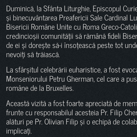
Duminică, la Sfânta Liturghie, Episcopul Curie
și binecuvântarea Preafericii Sale Cardinal Luc
Bisericii Române Unite cu Roma Greco-Catolic
credincioșii comunității să rămână fideli Biseri
de ei și dorește să-i însoțească peste tot und
nevoiți să trăiască.
La sfârșitul celebrării euharistice, a fost evoc
Monseniorului Petru Gherman, cel care a pus
române de la Bruxelles.
Această vizită a fost foarte apreciată de memb
frunte cu responsabilul acesteia Pr. Filip Chere
alături pe Pr. Olivian Filip și o echipă de cola
implicați.