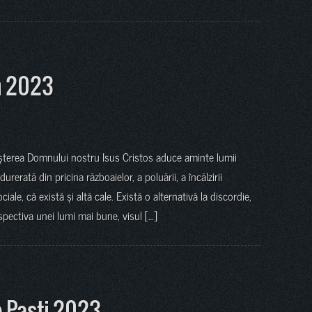
n 2023
Nașterea Domnului nostru Isus Cristos aduce aminte lumii
ndurerată din pricina războaielor, a poluării, a încălzirii
ociale, că există și altă cale. Există o alternativă la discordie,
erspectiva unei lumi mai bune, visul […]
e Paști 2023