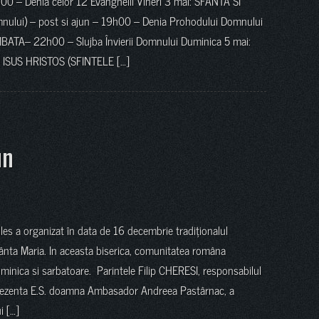
0 – Denia celor 12 Evanghelii Vineri 3 mai: SFANTA SI
nului) – post si ajun – 19h00 – Denia Prohodului Domnului
TA– 22h00 – Slujba Învierii Domnului Duminica 5 mai:
ISUS HRISTOS (SFINTELE […]
un
es a organizat în data de 16 decembrie tradiționalul
fânta Maria. In aceasta biserica, comunitatea româna
duminica si sarbatoare. Parintele Filip CHERESI, responsabilul
prezenta E.S. doamna Ambasador Andreea Pastârnac, a
i […]