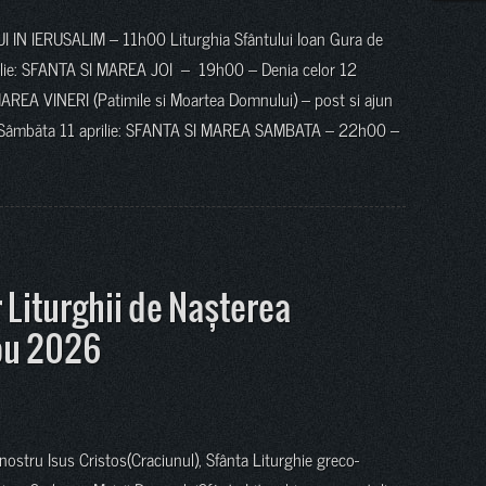
 IN IERUSALIM – 11h00 Liturghia Sfântului Ioan Gura de
aprilie: SFANTA SI MAREA JOI – 19h00 – Denia celor 12
 MAREA VINERI (Patimile si Moartea Domnului) – post si ajun
 Sâmbăta 11 aprilie: SFANTA SI MAREA SAMBATA – 22h00 –
 Liturghii de Nașterea
ou 2026
stru Isus Cristos(Craciunul), Sfânta Liturghie greco-