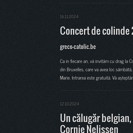
16.11.2024
Concert de colinde
greco-catolic.be
Ca in fiecare an, vă invităm cu drag la
din Bruxelles, care va avea loc sâmbătă,
Marie. Intrarea este gratuită. Vă aștept
12.10.2024
Un călugăr belgian,
Cornie Nelissen