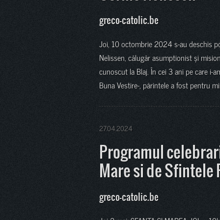
greco-catolic.be
Joi, 10 octombrie 2024 s-au deschis porț
Nelissen, călugăr asumptionist și misio
cunoscut la Blaj. În cei 3 ani pe care i-
Buna Vestire-, părintele a fost pentru mi
27.04.2024
Programul celebrari
Mare si de Sfintele
greco-catolic.be