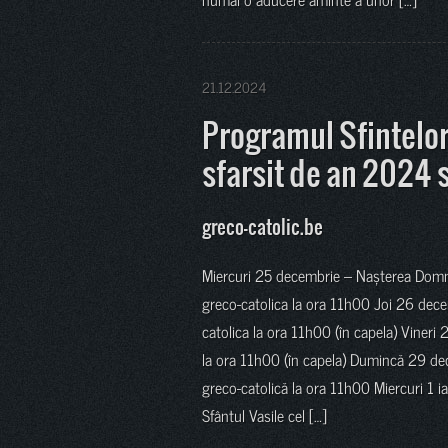
21.12.2024
Programul Sfintelor 
sfarsit de an 2024 
greco-catolic.be
Miercuri 25 decembrie – Nașterea Domnu
greco-catolica la ora 11h00 Joi 26 dece
catolica la ora 11h00 (în capela) Vineri
la ora 11h00 (în capela) Dumincă 29 d
greco-catolică la ora 11h00 Miercuri 1 i
Sfântul Vasile cel […]