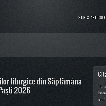
STIRI & ARTICOLE
Cit
lor liturgice din Săptămâna
"Tu e
 Paști 2026
Biser
birui"