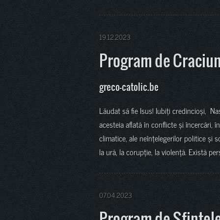
19.12.2023
Program de Craciu
greco-catolic.be
Lăudat să fie Isus! Iubiți credincioși, 
acesteia aflată în conflicte și încercări, î
climatice, ale neînțelegerilor politice și s
la ură, la corupție, la violență. Există p
07.04.2023
Program de Sfintel