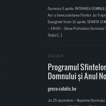
Duminica 5 aprilie: INTRAREA DOMNULUI
Aur si binecuvântarea Floriilor Joi 9 
Evanghelii Vineri 10 aprilie: SFANTA SI
– 19h00 – Denia Prohodului Domnului
Slujba […]
20.12.2025
Programul Sfintelor
Domnului și Anul N
greco-catolic.be
Joi 25 decembrie – Nașterea Domnului no