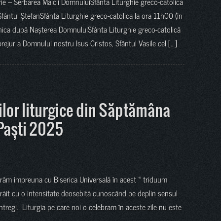
ie – Serbarea Maicii DomnuluiSfânta Liturghie greco-catolica
ntul ȘtefanSfânta Liturghie greco-catolica la ora 11h00 (în
ica după Nașterea DomnuluiSfânta Liturghie greco-catolică
rejur a Domnului nostru Isus Cristos, Sfântul Vasile cel […]
lor liturgice din Săptămâna
 Paști 2025
Intrăm împreuna cu Biserica Universală în acest « triduum
a trăit cu o intensitate deosebită cunoscând pe deplin sensul
ntregi. Liturgia pe care noi o celebram în aceste zile nu este