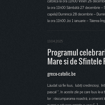
catolica la ora 11h00 Vineri 26 decembr
la ora 11h00 Sâmbătă 27 decembrie – Sfâ
capela) Duminică 28 decembrie – Dumin
la ora 11h00 Joi 1 ianuarie – Tăierea Împ
13.04.2025
Programul celebrari
Mare si de Sfintele
greco-catolic.be
Lăudat să fie Isus, Iubiți credincioși, 
pascal », în aceste zile pe care Isus le-
lor : răscumpararea noastră, a omenirii î
numai o aducere aminte a unor […]