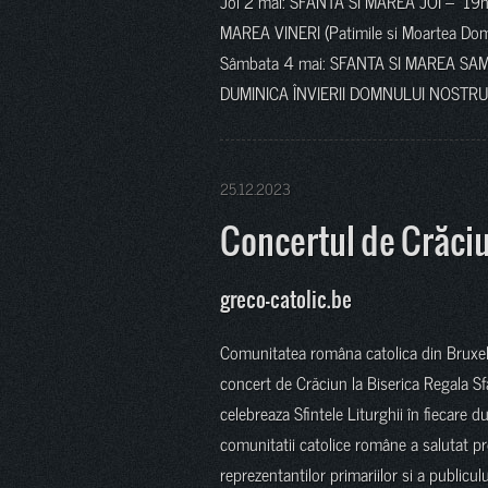
Joi 2 mai: SFANTA SI MAREA JOI – 19h0
MAREA VINERI (Patimile si Moartea Dom
Sâmbata 4 mai: SFANTA SI MAREA SAMBA
DUMINICA ÎNVIERII DOMNULUI NOSTRU 
25.12.2023
Concertul de Crăci
greco-catolic.be
Comunitatea româna catolica din Bruxell
concert de Crăciun la Biserica Regala S
celebreaza Sfintele Liturghii în fiecare 
comunitatii catolice române a salutat 
reprezentantilor primariilor si a publiculu