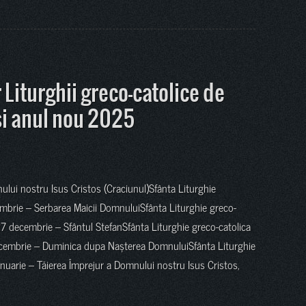
Liturghii greco-catolice de
si anul nou 2025
lui nostru Isus Cristos (Craciunul)Sfânta Liturghie
mbrie – Serbarea Maicii DomnuluiSfânta Liturghie greco-
 27 decembrie – Sfântul StefanSfânta Liturghie greco-catolica
ecembrie – Duminica dupa Nașterea DomnuluiSfânta Liturghie
anuarie – Tăierea Împrejur a Domnului nostru Isus Cristos,