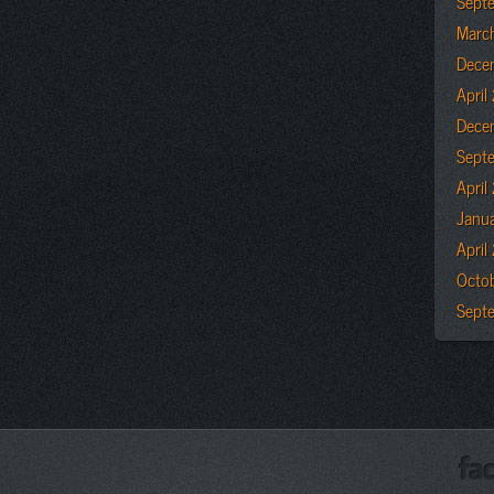
Sept
Marc
Dece
April
Dece
Sept
April
Janu
April
Octo
Sept