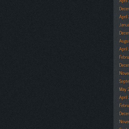
April
Dece
April
Janu
Dece
Augu
April
Febr
Dece
Nove
Sept
May 
April
Febr
Dece
Nove