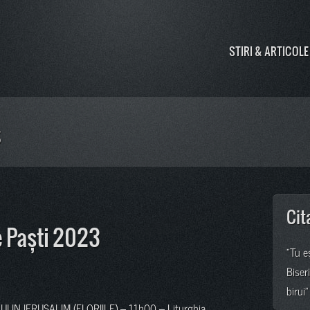
STIRI & ARTICOLE
s
Cit
e Paști 2023
"Tu e
Biser
birui"
I IN IERUSALIM (FLORIILE) – 11h00 – Liturghia