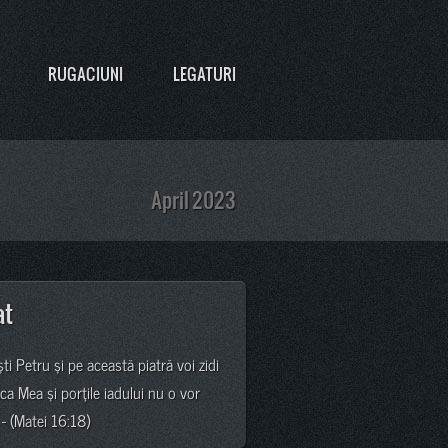
RUGACIUNI
LEGATURI
April 2023
at
şti Petru şi pe această piatră voi zidi
ica Mea şi porţile iadului nu o vor
 - (Matei 16:18)