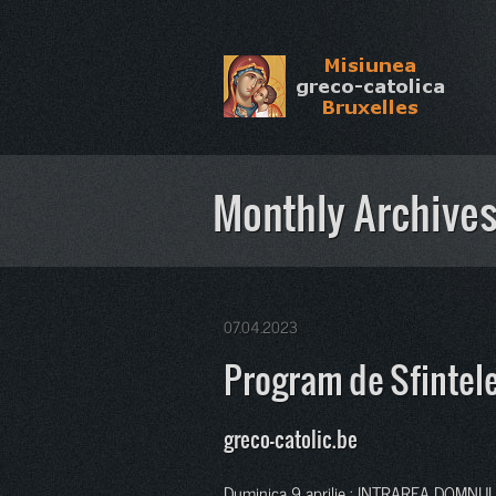
Monthly Archive
07.04.2023
Program de Sfintel
greco-catolic.be
Duminica 9 aprilie : INTRAREA DOMNULU