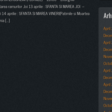
ntarea ramurilor Joi 13 aprilie : SFANTA SI MAREA JOI –
i 14 aprilie : SFANTA SI MAREA VINERI(Patimile si Moartea
Arh
nia […]
April
Dece
April
Dece
Nove
Octo
Apri
Dece
April
Dece
Nove
Octo