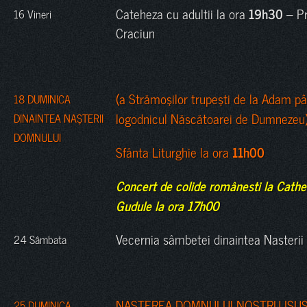
Cateheza cu adultii la ora
19h30
– Pr
16 Vineri
Craciun
(a Strămoşilor trupeşti de la Adam pân
18 DUMINICA
logodnicul Născătoarei de Dumnezeu)
DINAINTEA NAŞTERII
DOMNULUI
Sfânta Liturghie la ora
11h00
Concert de colide românesti la Cathe
Gudule la ora 17h00
Vecernia sâmbetei dinaintea Nasterii
24 Sâmbata
NAŞTEREA DOMNULUI NOSTRU ISUS
25 DUMINICA