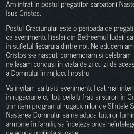
Am intrat în postul pregatitor sarbatorii Nas
Isus Cristos.
Postul Craciunului este o perioada de pregatir
ca evenimentul ieslei din Betheemul Iudeii sa
în sufletul fiecaruia dintre noi. Ne aducem a
Cristos s-a nascut, comemoram si celebram 
ne lasam condusi în viata de zi cu zi de acea
a Domnului în mijlocul nostru.
Va invitam sa traiti evenimentul cat mai intens
în rugaciune cu toti ceilalti frati si surori în 
trimitem programul rugaciunilor de Sfintele S
Nasterea Domnului sa ne aduca tuturor lumina
armonie în familii, sa înceteze orice neîntele
ne aduca umilinta si pace.