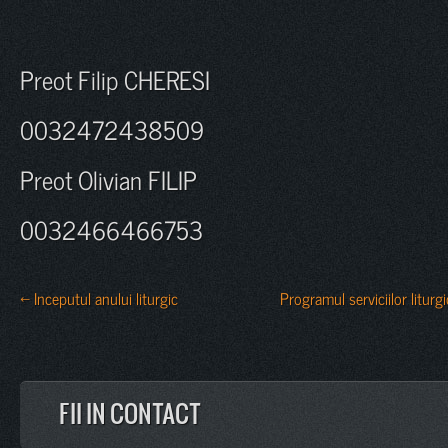
Preot Filip CHERESI
0032472438509
Preot Olivian FILIP
0032466466753
← Inceputul anului liturgic
Programul serviciilor liturg
FII IN CONTACT