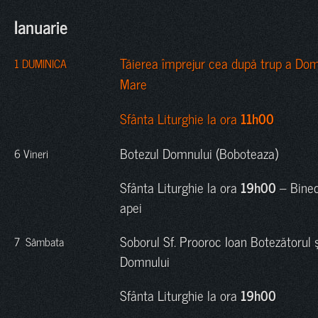
Ianuarie
Tăierea împrejur cea după trup a Domnu
1 DUMINICA
Mare
Sfânta Liturghie la ora
11h00
Botezul Domnului (Boboteaza)
6 Vineri
Sfânta Liturghie la ora
19h00
– Bine
apei
Soborul Sf. Prooroc Ioan Botezătorul 
7 Sâmbata
Domnului
Sfânta Liturghie la ora
19h00