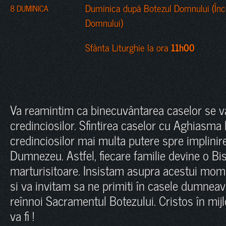
Duminica după Botezul Domnului (Înce
8 DUMINICA
Domnului)
Sfânta Liturghie la ora
11h00
Va reamintim ca binecuvântarea caselor se va
credinciosilor. Sfintirea caselor cu Aghiasma
credinciosilor mai multa putere spre implinire
Dumnezeu. Astfel, fiecare familie devine o Bi
marturisitoare. Insistam asupra acestui momen
si va invitam sa ne primiti în casele dumnea
reînnoi Sacramentul Botezului. Cristos în mijl
va fi !